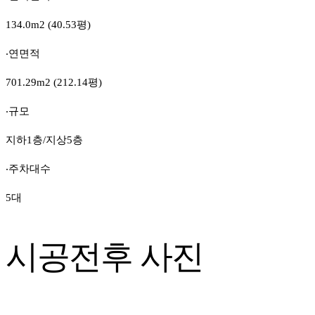
134.0m2 (40.53평)
‧연면적
701.29m2 (212.14평)
‧규모
지하1층/지상5층
‧주차대수
5대
시공전후 사진