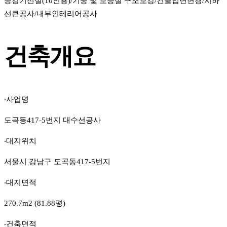
승강기신설(10인용)/기둥 및 보증설 구조보강/건물입면변경/지하
선큰공사/내부인테리어공사
건축개요
‧사업명
도곡동417-5번지 대수선공사
‧대지위치
서울시 강남구 도곡동417-5번지
‧대지면적
270.7m2 (81.88평)
‧건축면적